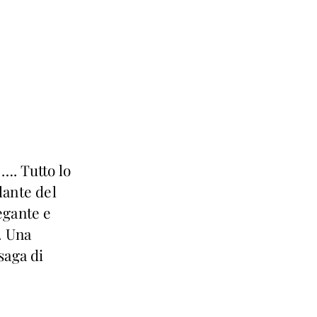
…. Tutto lo
llante del
egante e
. Una
saga di