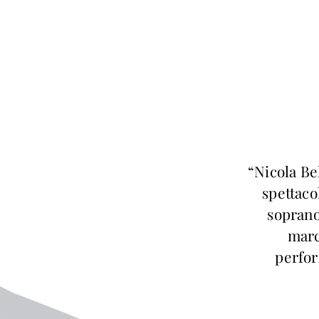
“Nicola Be
spettacol
soprano
marc
perfor