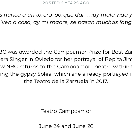
POSTED 5 YEARS AGO
s nunca a un torero, porque dan muy mala vida 
lven a casa, ay mi madre, se pasan muchas fati
NBC was awarded the Campoamor Prize for Best Za
ra Singer in Oviedo for her portrayal of Pepita Ji
ow NBC returns to the Campoamor Theatre within 
ing the gypsy Soleá, which she already portrayed 
the Teatro de la Zarzuela in 2017.
Teatro Campoamor
June 24 and June 26