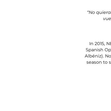
“No quiera
vue
In 2015, 
Spanish Ope
Albéniz). N
season to s