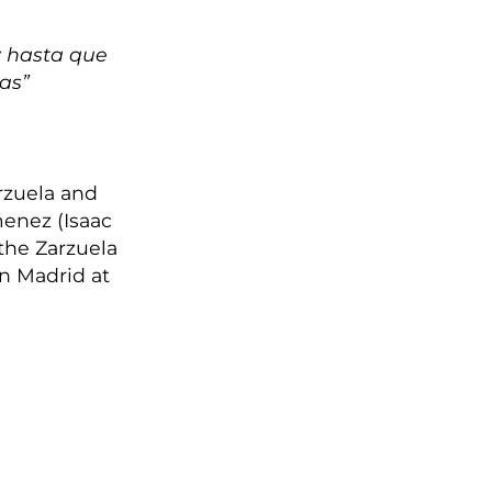
y hasta que
gas”
rzuela and
menez (Isaac
the Zarzuela
in Madrid at