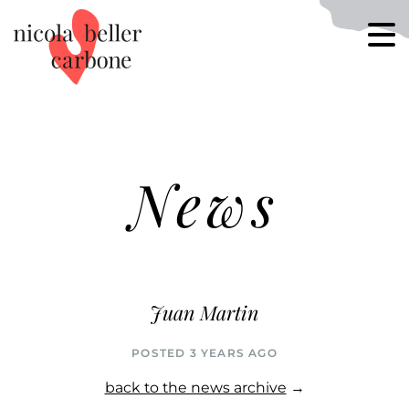
News
Juan Martin
POSTED 3 YEARS AGO
back to the news archive
→