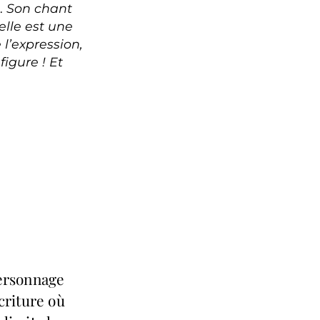
… Son chant
elle est une
 l’expression,
figure ! Et
ersonnage
criture où