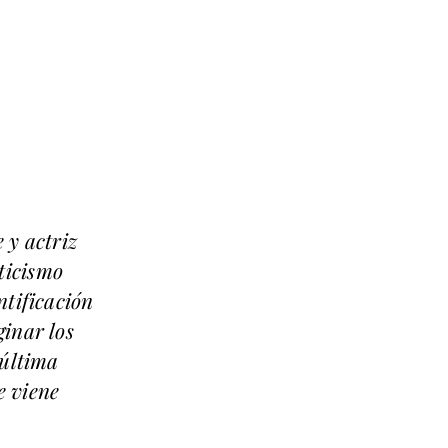
 y actriz
ticismo
ntificación
ginar los
 última
e viene