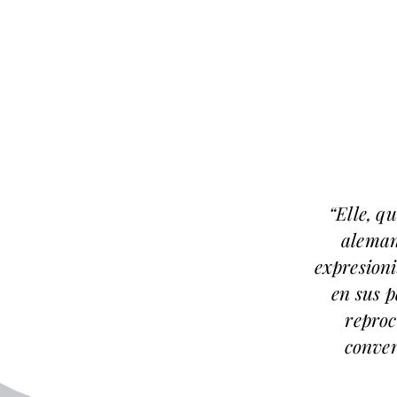
“Elle, q
aleman
expresioni
en sus p
reproc
conver