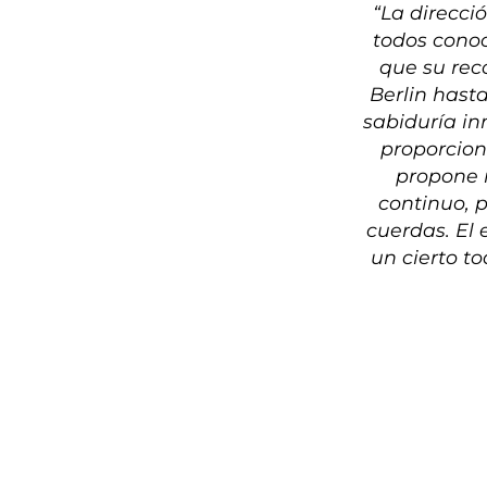
“La direcci
todos conoc
que su rec
Berlin hast
sabiduría in
proporcion
propone 
continuo, 
cuerdas. El 
un cierto t