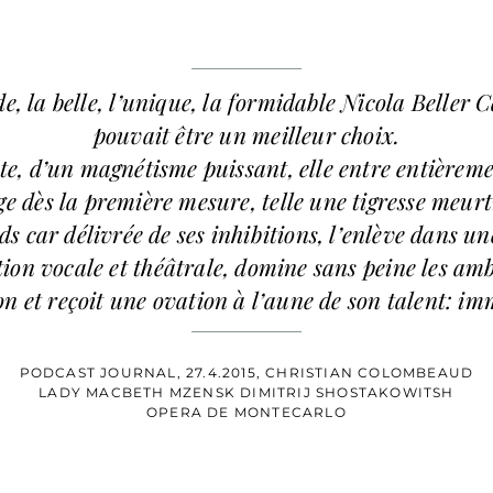
e, la belle, l’unique, la formidable Nicola Beller 
pouvait être un meilleur choix.
te, d’un magnétisme puissant, elle entre entièreme
e dès la première mesure, telle une tigresse meurt
s car délivrée de ses inhibitions, l’enlève dans un
ion vocale et théâtrale, domine sans peine les amb
on et reçoit une ovation à l’aune de son talent: i
PODCAST JOURNAL, 27.4.2015, CHRISTIAN COLOMBEAUD
LADY MACBETH MZENSK DIMITRIJ SHOSTAKOWITSH
OPERA DE MONTECARLO