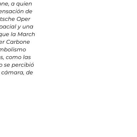
one, a quien
sensación de
utsche Oper
pacial y una
 que la March
ler Carbone
imbolismo
s, como las
o se percibió
e cámara, de