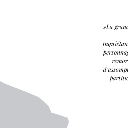
»La grand
Inquiétan
personnag
remord
d’assompt
partiti