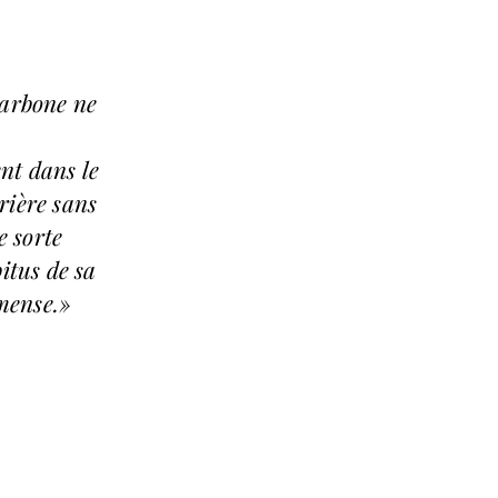
Carbone ne
nt dans le
rière sans
e sorte
itus de sa
mmense.»