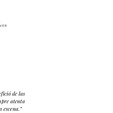
.
OVER
fició de las
mpre atenta
n escena.”