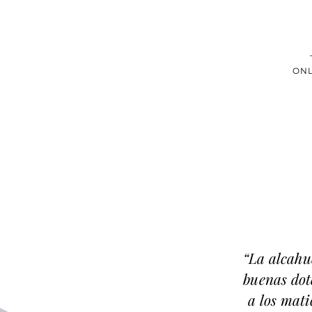
ONL
“La alcahue
buenas dot
a los mat